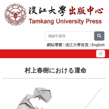
網站導覽
|
淡江大學首頁
|
English
村上春樹における運命