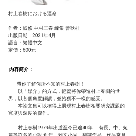
村上春樹における運命
作者：監修 中村三春 編集 曾秋桂
出版日期：2021年4月
​​語言：繁體中文
​​定價：600元
內容簡介：
帶你了解你所不知的村上春樹！
以「媒介」的方式，輕鬆將你帶進村上春樹的世
界，以各個角度解讀，並拾獲不一樣的感受。
本論文集可以稱得上展現村上春樹相關研究課題的
寬度與深度的傑作。
村上春樹1979年出道至今已逾40年， 有長、中、短
篇等許多的小說 創作、雜文小品、翻譯作品。作品常見