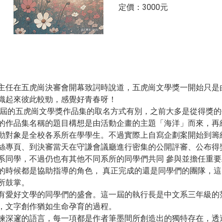
​​定價：3000元
主任在五虎崗決審會開幕致詞時說道，五虎崗文學獎一開始只是
織起來彼此較勁，感覺好青春呀！
幾屆的五虎崗文學獎作品集的取名方式有別，之前大多是從得獎的
的作品集名稱的題目構想是由活動企畫的主題「海洋」而來，再
動對象是全校各系所在學學生。不過實際上自寫企劃案開始到籌
絲專頁、到決審當天在守謙會議廳進行密集的公開評審、公布得
系同學，不過仍也有其他不同系所的同學們共同 參與並擔任重
的時候都是協助指導的角色， 真正完成的還是同學們的團隊，
所鼓掌。
有愛好文學的同學們的盛會。這一屆的執行長是中文系三年級的
，文字創作猶如生命孕育的過程。
鍊深邃的語言，每一項都是作者筆墨間所創造出的獨特存在，透