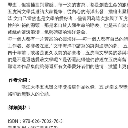
即逝，但當捕捉到靈感，每一次的書寫，都是創造生命的旅
五虎崗文學獎邀請大家提筆，從內心的海洋出發，描繪出屬
浤 文自己當然也是文學的愛好者，儘管因為這次參與了五
性的神祕的源頭，那是來自於人類生命的呼喚、也是來自於
或綠的滾滾浪濤，氣勢磅礡的海洋意象。
每一個人都有一片豐富的心靈海洋──每一個人都有自己的
工作者、參賽者在這片文學海洋中譜寫的詩與追尋的夢。 
四十年前，或者是更久以前的參賽者，五虎崗文學獎的參與
們是不是還熱愛著文學呢？是否還記得他們曾經在五虎崗留
願這本作品集能夠傳遞所有文學愛好者們的熱情，激盪出
作者介紹：
淡江大學五虎崗文學獎投稿作品收錄。五 虎崗文學獎是
烙印於無數人的心頭。
詳細資料：​​
ISBN：978-626-7032-76-3