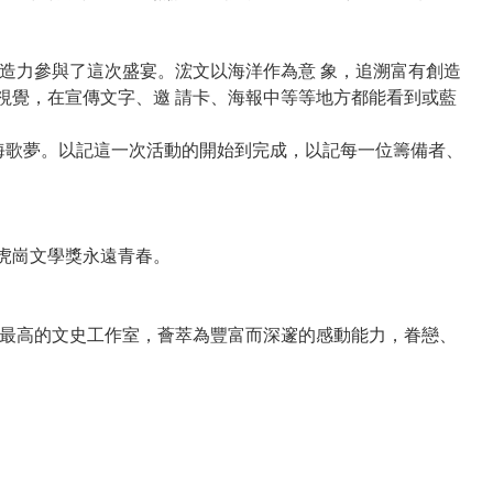
造力參與了這次盛宴。浤文以海洋作為意 象，追溯富有創造
視覺，在宣傳文字、邀 請卡、海報中等等地方都能看到或藍
海歌夢。以記這一次活動的開始到完成，以記每一位籌備者、
讓五虎崗文學獎永遠青春。
最高的文史工作室，薈萃為豐富而深邃的感動能力，眷戀、