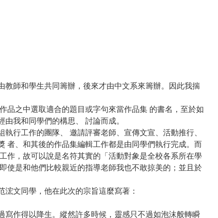
由教師和學生共同籌辦，後來才由中文系來籌辦。因此我揣
作品之中選取適合的題目或字句來當作品集 的書名，至於如
經由我和同學們的構思、 討論而成。
組執行工作的團隊、 邀請評審老師、宣傳文宣、活動推行、
獎 者、和其後的作品集編輯工作都是由同學們執行完成。而
要工作，故可以說是名符其實的「活動對象是全校各系所在學
這即使是和他們比較親近的指導老師我也不敢掠美的；並且於
范浤文同學，他在此次的宗旨這麼寫著：
過寫作得以降生。縱然許多時候，靈感只不過如泡沫般轉瞬