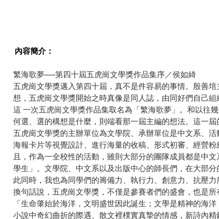
內容簡介：
繁海歌夢──第四十屆五虎崗文學獎作品集序／侯如綺
五虎崗文學獎邁入第四十屆，真不是件容易的事情。殷善培
想，五虎崗文學獎開始之時真像是同人誌，由同好們自己組
這 一次五虎崗文學獎作品集取名為「繁海歌夢」。和以往
何選、選的構想是什麼，則端看那一屆主編的想法。這一屆
五虎崗文學獎的主辦單位為文學院、承辦單位是中文系、活
海報卡片等視覺設計、進行海量的收稿、形式初審、經營粉
且，作為一全校性的活動，雖則大部分的團隊成員都是中文
學生」。文學院、中文系以及出版中心的師長們，在大部分
此同時，我也為同學們的籌備力、執行力、創意力、抗壓力
換句話說，五虎崗文學獎，不僅是參賽者們的盛會，也是所
「生命肇始於海洋，文明盛世因此誕生；文學是精神的海洋
小說中奇幻曲折的際遇、散文裡樸實真摯的情感，新詩內精