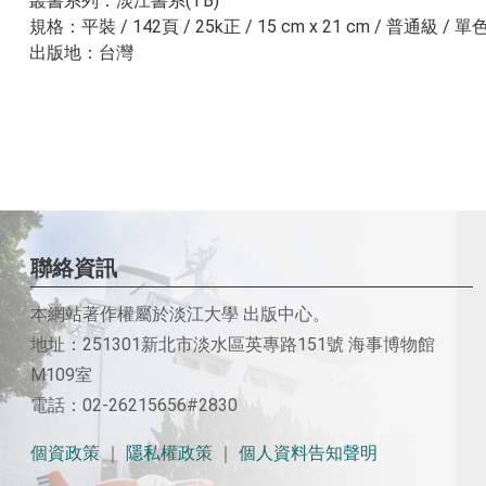
叢書系列：淡江書系(TB)
規格：平裝 / 142頁 / 25k正 / 15 cm x 21 cm / 普通級 
出版地：台灣
聯絡資訊
本網站著作權屬於淡江大學 出版中心。
地址：251301新北市淡水區英專路151號 海事博物館
M109室
電話：02-26215656#2830
個資政策
｜
隱私權政策
｜
個人資料告知聲明