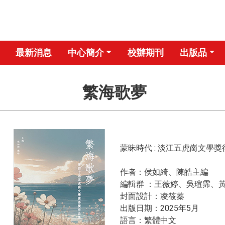
最新消息
中心簡介
校辦期刊
出版品
繁海歌夢
蒙昧時代 : 淡江五虎崗文學
作者：侯如綺、陳皓主編
編輯群 ：王薇婷、吳瑄霈、
封面設計：凌筱蓁
出版日期：2025年5月
​​語言：繁體中文