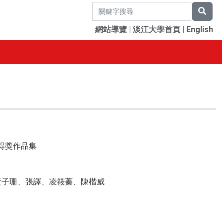
網站導覽
|
淡江大學首頁
|
English
獎得獎作品集
黃子珊、張譯、凌筱蓁、陳楷威