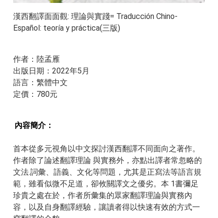
漢西翻譯面面觀: 理論與實踐= Traducción Chino-
Español: teoría y práctica(三版)
作者：陸孟雁
出版日期：2022年5月
​語言：繁體中文
​定價：780元
內容簡介：
首本從多元視角以中文探討漢西翻譯不同面向之著作。
作者除了論述翻譯理論 與實務外，亦點出譯者常忽略的
文法.詞彙、語義、文化等問題，尤其是正寫法等語言規
範，雖看似微不足道，卻攸關譯文之優劣。本 1書彌足
珍貴之處在於，作者所彙集的眾家翻譯理論與實務內
容，以及自身翻譯經驗，讓讀者得以快速有效的方式一