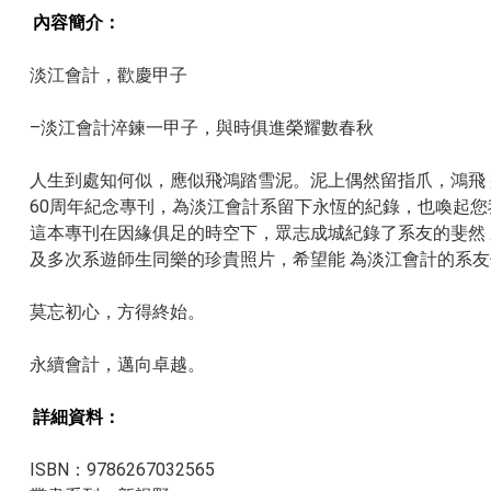
內容簡介：
淡江會計，歡慶甲子
–淡江會計淬鍊一甲子，與時俱進榮耀數春秋
人生到處知何似，應似飛鴻踏雪泥。泥上偶然留指爪，鴻飛
60周年紀念專刊，為淡江會計系留下永恆的紀錄，也喚起您
這本專刊在因緣俱足的時空下，眾志成城紀錄了系友的斐然
及多次系遊師生同樂的珍貴照片，希望能 為淡江會計的系
莫忘初心，方得終始。
永續會計，邁向卓越。
詳細資料：​​
ISBN：9786267032565