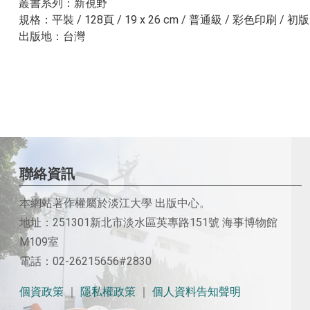
叢書系列：新視野
規格：平裝 / 128頁 / 19 x 26 cm / 普通級 / 彩色印刷 / 初版
出版地：台灣
聯絡資訊
本網站著作權屬於淡江大學 出版中心。
地址：251301新北市淡水區英專路151號 海事博物館
M109室
電話：02-26215656#2830
個資政策
｜
隱私權政策
｜
個人資料告知聲明