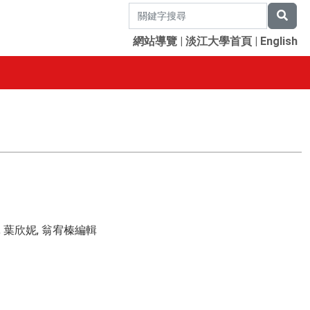
網站導覽
|
淡江大學首頁
|
English
, 葉欣妮, 翁宥榛編輯