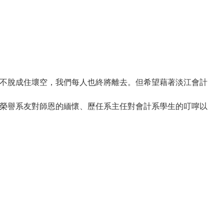
都不脫成住壞空，我們每人也終將離去。但希望藉著淡江會計
了榮譽系友對師恩的緬懷、歷任系主任對會計系學生的叮嚀以