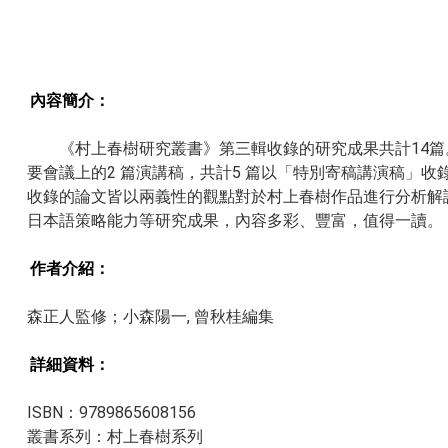
內容簡介：
《村上春樹研究叢書》第三輯收錄的研究成果共計14篇。
要會議上的2 篇演講稿，共計5 篇以「特別寄稿講演稿」收
收錄的論文皆以兩義性的觀點對於村上春樹作品進行分析解
日本語策略能力等研究成果，內容多彩、豐富，值得一讀。
作者介紹：
森正人監修；小森陽一, 曾秋桂編集
詳細資料：​​
ISBN：9789865608156
叢書系列：村上春樹系列