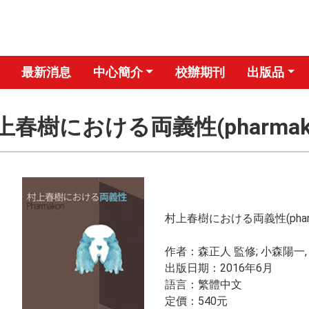
最新消息
中心簡介
校辦期刊
出版品
上春樹における両義性(pharmak
村上春樹における両義性(pharm
作者：森正人 監修; 小森陽一
出版日期：2016年6月
​​語言：繁體中文
​​定價：540元