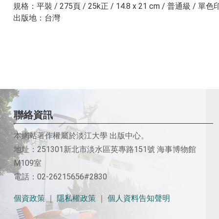
規格：平裝 / 275頁 / 25k正 / 14.8 x 21 cm / 普通級 / 單
出版地：台灣
聯絡資訊
本網站著作權屬於淡江大學 出版中心。
地址：251301新北市淡水區英專路151號 海事博物館
M109室
電話：02-26215656#2830
個資政策
｜
隱私權政策
｜
個人資料告知聲明